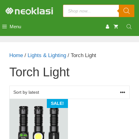
Skip
Products
to
search
content
Menu
Home
/
Lights & Lighting
/ Torch Light
Torch Light
SALE!